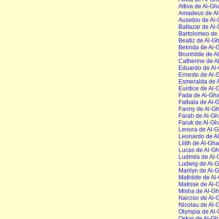
Altiva de Al-Gh
Amadeus de Al
Ausebio de Al
Baltazar de Al
Bartolomeo de
Beatiz de Al-G
Belinda de Al-
Brunhilde de A
Catherine de A
Eduardo de Al
Ernesto de Al-
Esmeralda de 
Eurdice de Al-
Fada de Al-Gh
Falbala de Al-
Fanny de Al-G
Farah de Al-Gh
Faruk de Al-Gh
Lenora de Al-
Leonardo de A
Lilith de Al-Gh
Lucas de Al-G
Ludmila de Al-
Ludwig de Al-
Marilyn de Al-
Mathilde de Al
Matisse de Al-
Misha de Al-G
Narciso de Al-
Nicolau de Al-
Olympia de Al
Oskar de Al-Gh