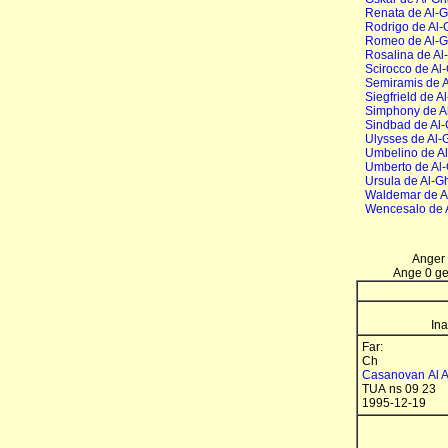
Renata de Al-
Rodrigo de Al-
Romeo de Al-G
Rosalina de Al
Scirocco de Al
Semiramis de 
Siegfrield de A
Simphony de A
Sindbad de Al
Ulysses de Al-
Umbelino de A
Umberto de Al
Ursula de Al-G
Waldemar de A
Wencesalo de 
Anger 
Ange 0 gen
Ina
Far:
Ch
Casanovan Al 
TUA ns 09 23
1995-12-19