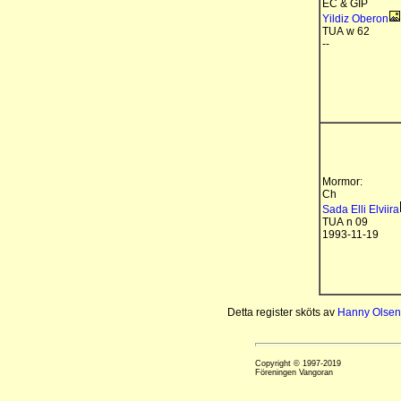
EC & GIP
Yildiz Oberon
TUA w 62
--
Mormor:
Ch
Sada Elli Elviira
TUA n 09
1993-11-19
Detta register sköts av
Hanny Olsen
Copyright © 1997-2019
Föreningen Vangoran