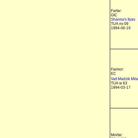
Farfar:
GIC
Shanna's Ilyas
TUA ns 09
1994-06-19
Farmor:
EC
Vait Madzik Mila
TUA w 63
1994-03-17
Morfar: