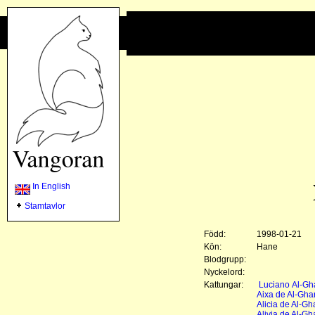
In English
Stamtavlor
Född:
1998-01-21
Kön:
Hane
Blodgrupp:
Nyckelord:
Kattungar:
Luciano Al-Gh
Aixa de Al-Gha
Alicia de Al-Gh
Alivia de Al-Gh