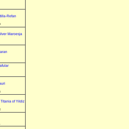
illa-Refan
9
ilver Maroesja
1
aran
afular
auri
6
 Titania of Yildiz
8
1