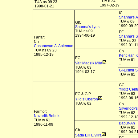
TUA n 24
TUA ns 09 23
1997-02-19
1998-01-21
IC
Shanna's At
TUA e 09
GIC
1990-09-2
Shanna's Ilyas
TUA ns 09
EC
1994-06-19
Shanna's S
Farfar:
TUA ns 22
Ch
1992-01-1
Casanovan Al Ableman
TUA ns 09 23
Ch
1995-12-19
Kent Han K
EC
TUA w 61
Vait Madzik Mila
--
TUA w 63
GI-Eismir S
1994-03-17
TUA w 61
--
GC
Yildiz Cent
TUA w 63
EC & GIP
1993-06-1
Yildiz Oberon
TUA w 62
Ch
--
Silverlock's
Farmor:
TUA w 62
Nazarlik Bebek
1992-12-1
TUA w 61
Babur-An
1996-11-09
TUA w 61
Ch
1992-04-2
Sada Elli Elviira