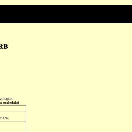
rb
velsgrad.
a materialet.
er: 0%