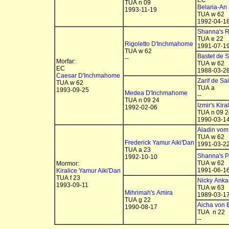
EC
TUA n 09
Belaria-An
1993-11-19
TUA w 62
1992-04-1
Shanna's R
TUA e 22
Rigoletto D'Inchmahome
1991-07-1
TUA w 62
Bastet de S
--
Morfar:
TUA w 62
EC
1988-03-2
Caesar D'Inchmahome
Zarif de Sai
TUA w 62
TUA a
1993-09-25
Medea D'Inchmahome
--
TUA n 09 24
Izmir's Kira
1992-02-06
TUA n 09 2
1990-03-1
Aladin vo
TUA w 62
Frederick Yamur Aiki'Dan
1991-03-2
TUA a 23
Shanna's 
1992-10-10
TUA w 62
Mormor:
1991-06-1
Kiralice Yamur Aiki'Dan
TUA f 23
Nicky Anka
1993-09-11
TUA w 63
Mihrimah's Amira
1989-03-1
TUA g 22
Aicha von 
1990-08-17
TUA n 22
--