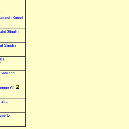
8
amosis-Kureel
9
aint Glinglin
8
nt Glinglin
lice
4
4
m Samland
2
Pempe-Gül
6
ra'dan
7
Emerto