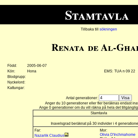
Stamtavla
Tillbaka till
sökningen
Renata de Al-Gha
Född:
2005-06-07
Kön:
Hona
EMS:
TUA n 09 22
Blodgrupp:
Nyckelord:
Kattungar:
Antal generationer:
Anger du 10 generationer eller fler beräknas endast ina
Ange 0 generationer om du vill räkna på hela det tillgänglig
Stamtavla
Inavelsgrad beräknat på 30 individer i 4 generation
Far:
Mor:
Olivia D'Inchmahome
Nazarlik Claudius