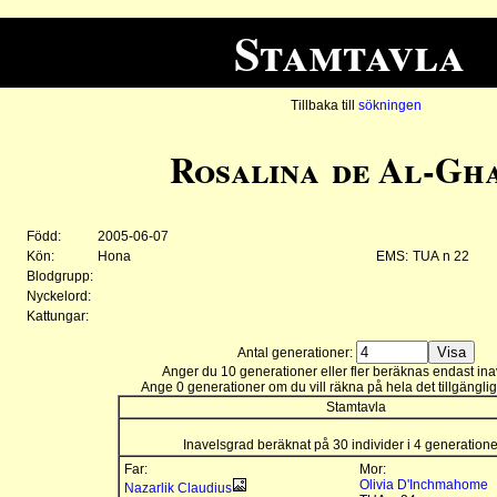
Stamtavla
Tillbaka till
sökningen
Rosalina de Al-Gh
Född:
2005-06-07
Kön:
Hona
EMS:
TUA n 22
Blodgrupp:
Nyckelord:
Kattungar:
Antal generationer:
Anger du 10 generationer eller fler beräknas endast ina
Ange 0 generationer om du vill räkna på hela det tillgänglig
Stamtavla
Inavelsgrad beräknat på 30 individer i 4 generation
Far:
Mor:
Olivia D'Inchmahome
Nazarlik Claudius