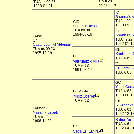
TUA n 24
TUA ns 09 23
1997-02-19
1998-01-21
IC
Shanna's At
TUA e 09
GIC
1990-09-2
Shanna's Ilyas
TUA ns 09
EC
1994-06-19
Shanna's S
Farfar:
TUA ns 22
Ch
1992-01-1
Casanovan Al Ableman
TUA ns 09 23
Ch
1995-12-19
Kent Han K
EC
TUA w 61
Vait Madzik Mila
--
TUA w 63
GI-Eismir S
1994-03-17
TUA w 61
--
GC
Yildiz Cent
TUA w 63
EC & GIP
1993-06-1
Yildiz Oberon
TUA w 62
Ch
--
Silverlock's
Farmor:
TUA w 62
Nazarlik Bebek
1992-12-1
TUA w 61
Babur-An
1996-11-09
TUA w 61
Ch
1992-04-2
Sada Elli Elviira