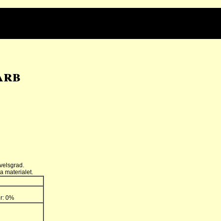
arb
velsgrad.
a materialet.
er: 0%