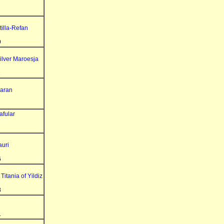
illa-Refan
9
ilver Maroesja
1
aran
afular
auri
6
 Titania of Yildiz
8
1