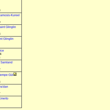
8
amosis-Kureel
9
aint Glinglin
8
nt Glinglin
lice
4
4
m Samland
2
Pempe-Gül
6
ra'dan
7
Emerto