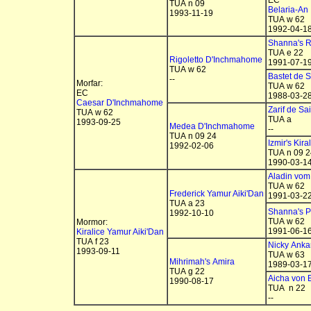
EC
TUA n 09
Belaria-An
1993-11-19
TUA w 62
1992-04-1
Shanna's R
TUA e 22
Rigoletto D'Inchmahome
1991-07-1
TUA w 62
Bastet de S
--
Morfar:
TUA w 62
EC
1988-03-2
Caesar D'Inchmahome
Zarif de Sai
TUA w 62
TUA a
1993-09-25
Medea D'Inchmahome
--
TUA n 09 24
Izmir's Kira
1992-02-06
TUA n 09 2
1990-03-1
Aladin vo
TUA w 62
Frederick Yamur Aiki'Dan
1991-03-2
TUA a 23
Shanna's 
1992-10-10
TUA w 62
Mormor:
1991-06-1
Kiralice Yamur Aiki'Dan
TUA f 23
Nicky Anka
1993-09-11
TUA w 63
Mihrimah's Amira
1989-03-1
TUA g 22
Aicha von 
1990-08-17
TUA n 22
--