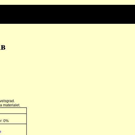
rb
velsgrad.
a materialet.
er: 0%
e