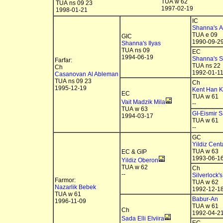
TUA w 62
TUA ns 09 23
1997-02-19
1998-01-21
IC
Shanna's At
TUA e 09
GIC
1990-09-2
Shanna's Ilyas
TUA ns 09
EC
1994-06-19
Shanna's S
Farfar:
TUA ns 22
Ch
1992-01-1
Casanovan Al Ableman
TUA ns 09 23
Ch
1995-12-19
Kent Han K
EC
TUA w 61
Vait Madzik Mila
--
TUA w 63
GI-Eismir S
1994-03-17
TUA w 61
--
GC
Yildiz Cent
TUA w 63
EC & GIP
1993-06-1
Yildiz Oberon
TUA w 62
Ch
--
Silverlock's
Farmor:
TUA w 62
Nazarlik Bebek
1992-12-1
TUA w 61
Babur-An
1996-11-09
TUA w 61
Ch
1992-04-2
Sada Elli Elviira