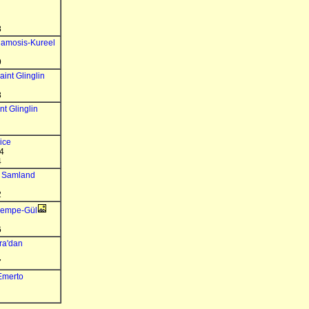
8
amosis-Kureel
9
aint Glinglin
8
nt Glinglin
lice
4
4
m Samland
2
Pempe-Gül
6
ra'dan
7
Emerto