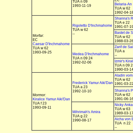
EC
TUA n 09
Belaria-An
1993-11-19
TUA w 62
1992-04-1
Shanna's R
TUA e 22
Rigoletto D'Inchmahome
1991-07-1
TUA w 62
Bastet de S
--
Morfar:
TUA w 62
EC
1988-03-2
Caesar D'Inchmahome
Zarif de Sai
TUA w 62
TUA a
1993-09-25
Medea D'Inchmahome
--
TUA n 09 24
Izmir's Kira
1992-02-06
TUA n 09 2
1990-03-1
Aladin vo
TUA w 62
Frederick Yamur Aiki'Dan
1991-03-2
TUA a 23
Shanna's 
1992-10-10
TUA w 62
Mormor:
1991-06-1
Kiralice Yamur Aiki'Dan
TUA f 23
Nicky Anka
1993-09-11
TUA w 63
Mihrimah's Amira
1989-03-1
TUA g 22
Aicha von 
1990-08-17
TUA n 22
--