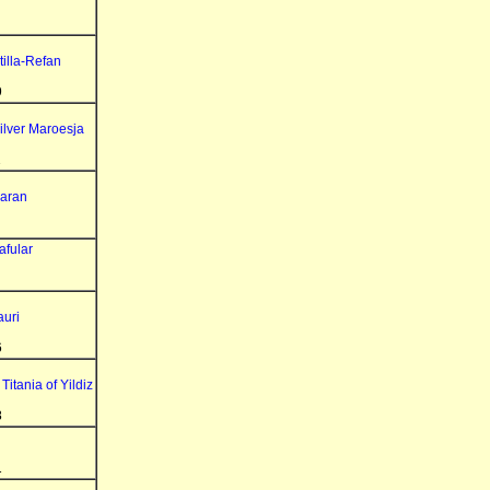
illa-Refan
9
ilver Maroesja
1
aran
afular
auri
6
 Titania of Yildiz
8
1