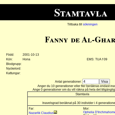
Stamtavla
Tillbaka till
sökningen
Fanny de Al-Gha
Född:
2001-10-13
Kön:
Hona
EMS:
TUA f 09
Blodgrupp:
Nyckelord:
Kattungar:
Antal generationer:
Anger du 10 generationer eller fler beräknas endast ina
Ange 0 generationer om du vill räkna på hela det tillgänglig
Stamtavla
Inavelsgrad beräknat på 30 individer i 4 generation
Far:
Mor:
Ophelia D'Inchmahom
Nazarlik Claudius