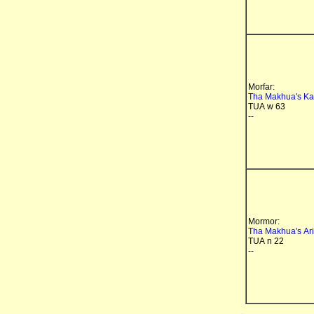
Morfar:
Tha Makhua's Ka
TUA w 63
--
Mormor:
Tha Makhua's Ar
TUA n 22
--