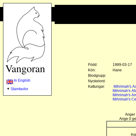
Född:
1989-03-17
Kön:
Hane
Blodgrupp:
In English
Nyckelord:
Kattungar:
Mihrimah's A
Stamtavlor
Mihrimah's Af
Mihrimah's Am
Mihrimah's C
Anger 
Ange 0 gen
Ina