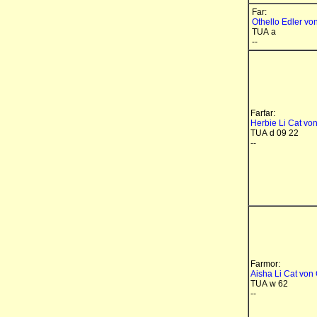
Far:
Othello Edler v
TUA a
--
Farfar:
Herbie Li Cat vo
TUA d 09 22
--
Farmor:
Aisha Li Cat von
TUA w 62
--