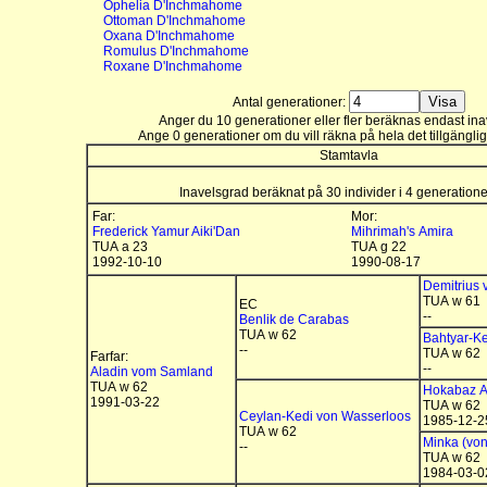
Ophelia D'Inchmahome
Ottoman D'Inchmahome
Oxana D'Inchmahome
Romulus D'Inchmahome
Roxane D'Inchmahome
Antal generationer:
Anger du 10 generationer eller fler beräknas endast ina
Ange 0 generationer om du vill räkna på hela det tillgänglig
Stamtavla
Inavelsgrad beräknat på 30 individer i 4 generation
Far:
Mor:
Frederick Yamur Aiki'Dan
Mihrimah's Amira
TUA a 23
TUA g 22
1992-10-10
1990-08-17
Demitrius
TUA w 61
EC
--
Benlik de Carabas
TUA w 62
Bahtyar-K
--
TUA w 62
Farfar:
--
Aladin vom Samland
TUA w 62
Hokabaz A
1991-03-22
TUA w 62
Ceylan-Kedi von Wasserloos
1985-12-2
TUA w 62
Minka (vo
--
TUA w 62
1984-03-0