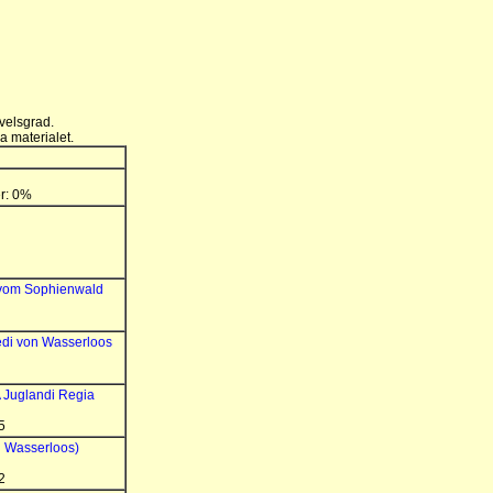
velsgrad.
a materialet.
er: 0%
 vom Sophienwald
edi von Wasserloos
 Juglandi Regia
5
n Wasserloos)
2