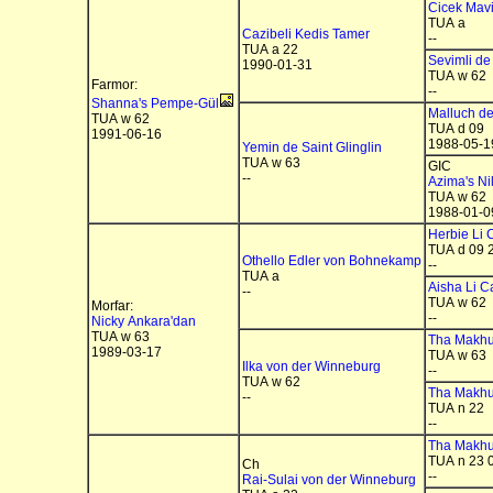
Cicek Mavi
TUA a
Cazibeli Kedis Tamer
--
TUA a 22
Sevimli de 
1990-01-31
TUA w 62
Farmor:
--
Shanna's Pempe-Gül
Malluch de
TUA w 62
TUA d 09
1991-06-16
1988-05-1
Yemin de Saint Glinglin
TUA w 63
GIC
--
Azima's Ni
TUA w 62
1988-01-0
Herbie Li 
TUA d 09 
Othello Edler von Bohnekamp
--
TUA a
Aisha Li C
--
TUA w 62
Morfar:
--
Nicky Ankara'dan
TUA w 63
Tha Makhu
1989-03-17
TUA w 63
Ilka von der Winneburg
--
TUA w 62
Tha Makhu
--
TUA n 22
--
Tha Makhua
TUA n 23 
Ch
--
Rai-Sulai von der Winneburg