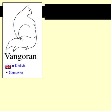
In English
Stamtavlor