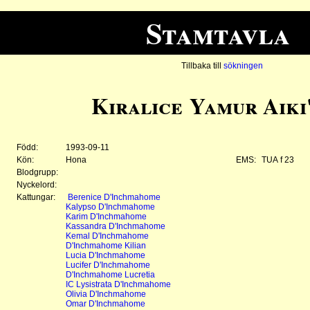
Stamtavla
Tillbaka till
sökningen
Kiralice Yamur Aiki
Född:
1993-09-11
Kön:
Hona
EMS:
TUA f 23
Blodgrupp:
Nyckelord:
Kattungar:
Berenice D'Inchmahome
Kalypso D'Inchmahome
Karim D'Inchmahome
Kassandra D'Inchmahome
Kemal D'Inchmahome
D'Inchmahome Kilian
Lucia D'Inchmahome
Lucifer D'Inchmahome
D'Inchmahome Lucretia
IC Lysistrata D'Inchmahome
Olivia D'Inchmahome
Omar D'Inchmahome