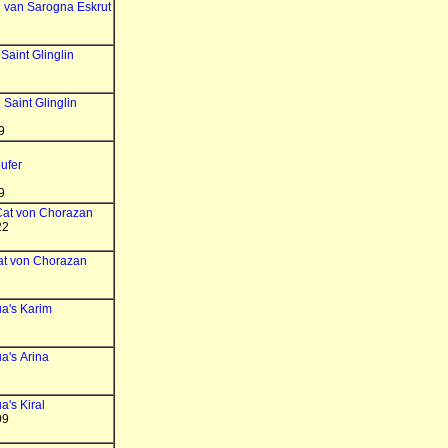
 van Sarogna Eskrut
Saint Glinglin
 Saint Glinglin
9
lufer
9
Cat von Chorazan
22
at von Chorazan
a's Karim
a's Arina
's Kiral
09