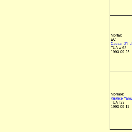
Morfar:
EC
Caesar D'In
TUA w 62
1993-09-25
Mormor:
Kiralice Yamu
TUA f 23
1993-09-11