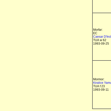
Morfar:
EC
Caesar D'In
TUA w 62
1993-09-25
Mormor:
Kiralice Yamu
TUA f 23
1993-09-11