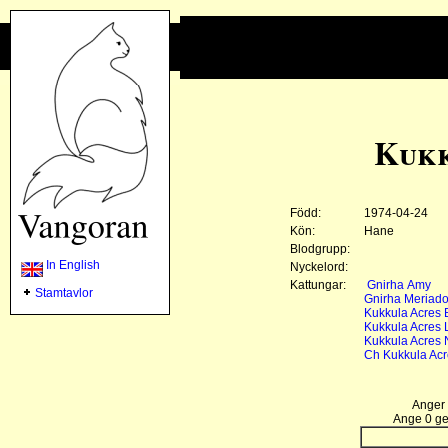
Kukk
Född:
1974-04-24
Kön:
Hane
Blodgrupp:
In English
Nyckelord:
Kattungar:
Gnirha Amy
Stamtavlor
Gnirha Meriado
Kukkula Acres 
Kukkula Acres 
Kukkula Acres 
Ch Kukkula Acr
Anger 
Ange 0 gen