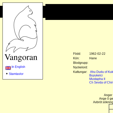
Född:
1962-02-22
Kön:
Hane
Blodgrupp:
In English
Nyckelord:
Kattungar:
Ahu Dudu of Kuk
Stamtavlor
Buyukelci
Mustapha II
Ch Sevda of Chin
Anger 
Ange 0 gen
Avbröt sökning