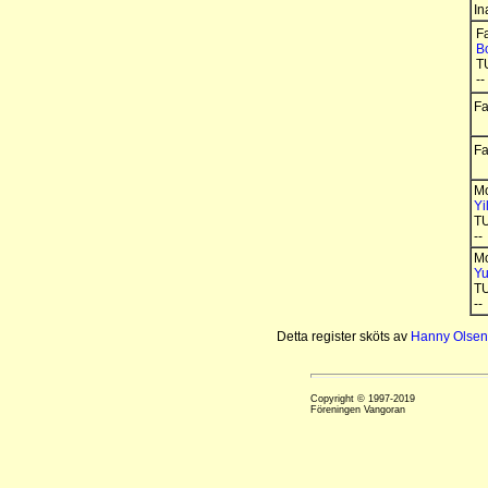
In
Fa
B
T
--
Fa
Fa
Mo
Yi
T
--
Mo
Y
T
--
Detta register sköts av
Hanny Olsen
Copyright © 1997-2019
Föreningen Vangoran