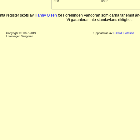
Far:
Mor:
tta register sköts av
Hanny Olsen
för Föreningen Vangoran som gärna tar emot änd
Vi garanterar inte stamtavlans riktighet.
Copyright © 1997-2019
Uppdateras av
Rikard Elofsson
Föreningen Vangoran