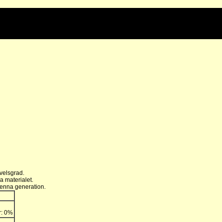
velsgrad.
a materialet.
denna generation.
r: 0%