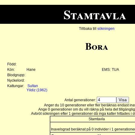
Stamtavla
Tillbaka till
sökningen
Bora
Född:
Kön:
Hane
EMS:
TUA
Blodgrupp:
Nyckelord:
Kattungar:
Sultan
Yildiz (1962)
Antal generationer:
Anger du 10 generationer eller fler beräknas endast ina
Ange 0 generationer om du vill räkna på hela det tillgänglig
Avbröt sökningen efter 1 generationer då inga katter hittades i 
Stamtavla
Inavelsgrad beräknat på 0 individer i 1 generatione