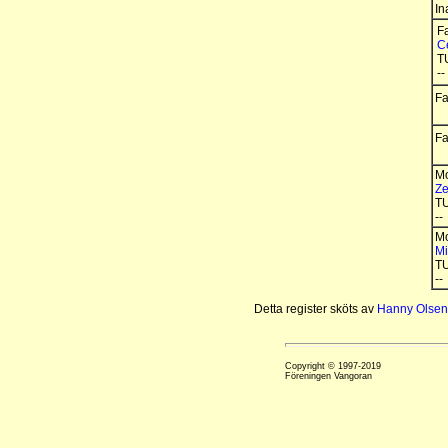
In
Fa
C
T
--
Fa
Fa
Mo
Ze
T
--
Mo
Mi
T
--
Detta register sköts av
Hanny Olsen
Copyright © 1997-2019
Föreningen Vangoran