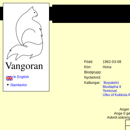
Född:
1962-03-08
Kön:
Hona
Blodgrupp:
In English
Nyckelord:
Kattungar:
Buyukelci
Stamtavlor
Mustapha II
Temizsat
Ulku of Kukkula 
Anger 
Ange 0 gen
Avbröt sökning