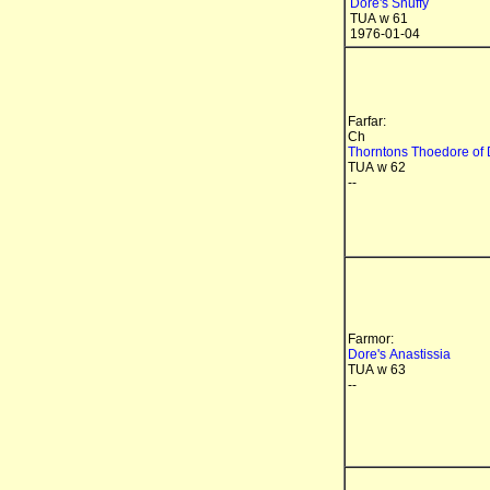
Dore's Snuffy
TUA w 61
1976-01-04
Farfar:
Ch
Thorntons Thoedore of
TUA w 62
--
Farmor:
Dore's Anastissia
TUA w 63
--