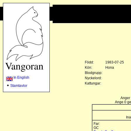
Född:
1983-07-25
Kön:
Hona
Blodgrupp:
In English
Nyckelord:
Kattungar:
Stamtavlor
Anger 
Ange 0 gen
Ina
Far:
GC