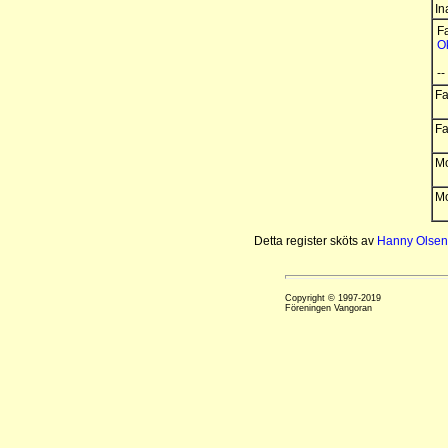
In
Fa
O
--
Fa
Fa
Mo
Mo
Detta register sköts av
Hanny Olsen
Copyright © 1997-2019
Föreningen Vangoran