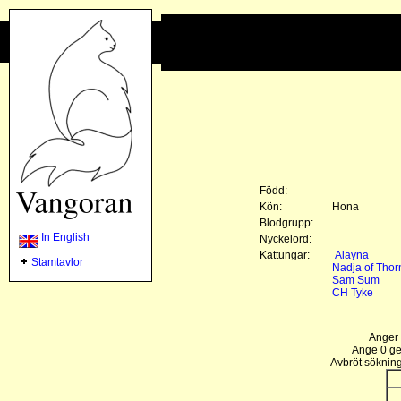
Född:
Kön:
Hona
Blodgrupp:
In English
Nyckelord:
Kattungar:
Alayna
Stamtavlor
Nadja of Thor
Sam Sum
CH Tyke
Anger 
Ange 0 gen
Avbröt sökning