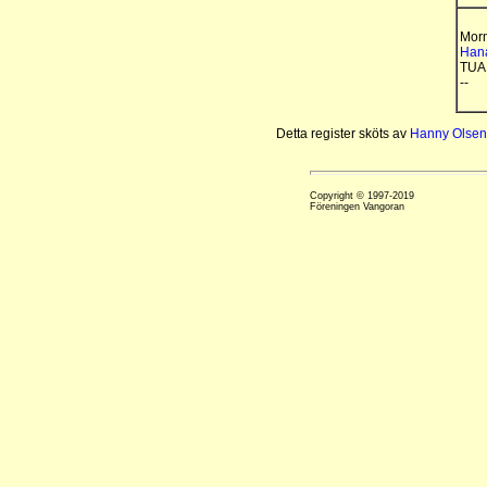
Mor
Han
TUA
--
Detta register sköts av
Hanny Olsen
Copyright © 1997-2019
Föreningen Vangoran