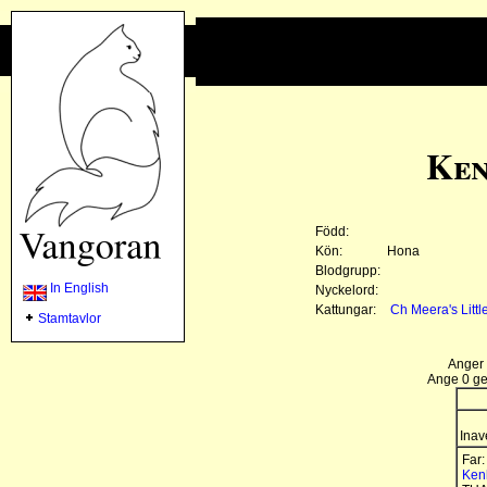
Ken
Född:
Kön:
Hona
Blodgrupp:
In English
Nyckelord:
Kattungar:
Ch Meera's Little
Stamtavlor
Anger 
Ange 0 gen
Inav
Far:
Ken