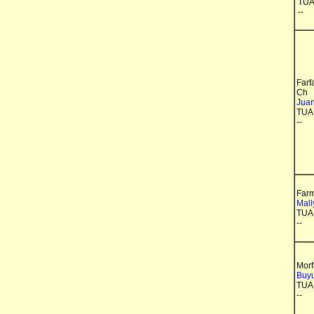
TUA
--
Farfa
Ch
Juan
TUA
--
Farm
Mall
TUA
--
Morf
Buy
TUA
--