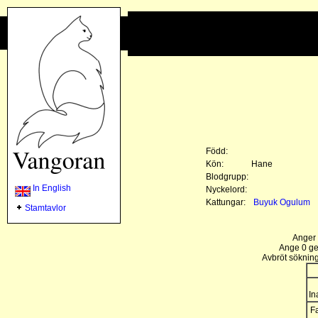
Född:
Kön:
Hane
Blodgrupp:
In English
Nyckelord:
Kattungar:
Buyuk Ogulum
Stamtavlor
Anger 
Ange 0 gen
Avbröt sökning
In
Fa