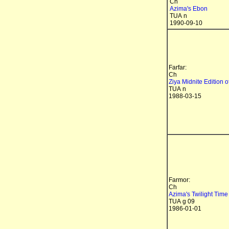
Ch
Azima's Ebon
TUA n
1990-09-10
Farfar:
Ch
Ziya Midnite Edition o
TUA n
1988-03-15
Farmor:
Ch
Azima's Twilight Time 
TUA g 09
1986-01-01