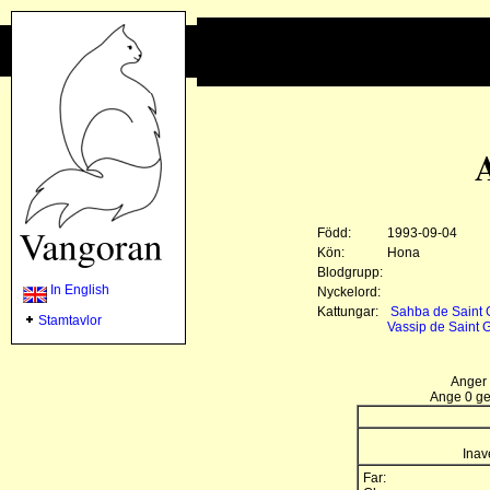
Född:
1993-09-04
Kön:
Hona
Blodgrupp:
In English
Nyckelord:
Kattungar:
Sahba de Saint G
Stamtavlor
Vassip de Saint G
Anger 
Ange 0 gen
Inav
Far: