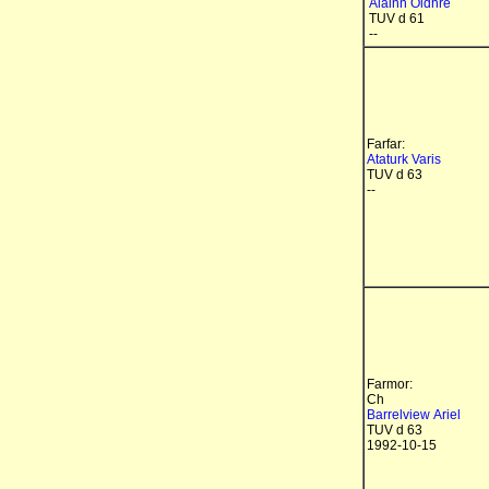
Alainn Oidhre
TUV d 61
--
Farfar:
Ataturk Varis
TUV d 63
--
Farmor:
Ch
Barrelview Ariel
TUV d 63
1992-10-15