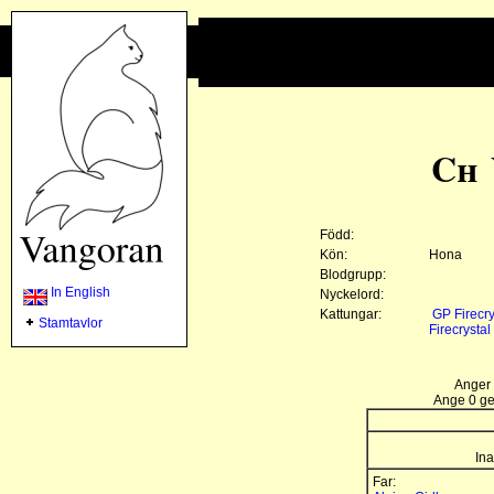
Ch 
Född:
Kön:
Hona
Blodgrupp:
In English
Nyckelord:
Kattungar:
GP Firecry
Stamtavlor
Firecrysta
Anger 
Ange 0 gen
Ina
Far: