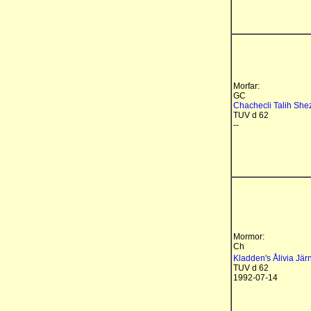
Morfar:
GC
Chachecli Talih She
TUV d 62
--
Mormor:
Ch
Kladden's Ålivia Jär
TUV d 62
1992-07-14