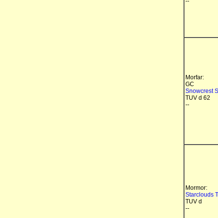
--
Morfar:
GC
Snowcrest S
TUV d 62
--
Mormor:
Starclouds 
TUV d
--