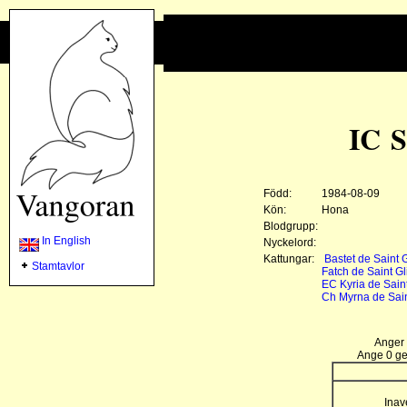
IC S
Född:
1984-08-09
Kön:
Hona
Blodgrupp:
In English
Nyckelord:
Kattungar:
Bastet de Saint G
Stamtavlor
Fatch de Saint Gl
EC Kyria de Saint
Ch Myrna de Sain
Anger 
Ange 0 gen
Inav