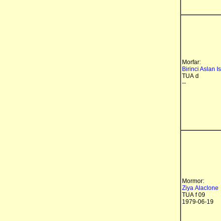
Morfar:
Birinci Aslan I
TUA d
--
Mormor:
Ziya Alaclone
TUA f 09
1979-06-19