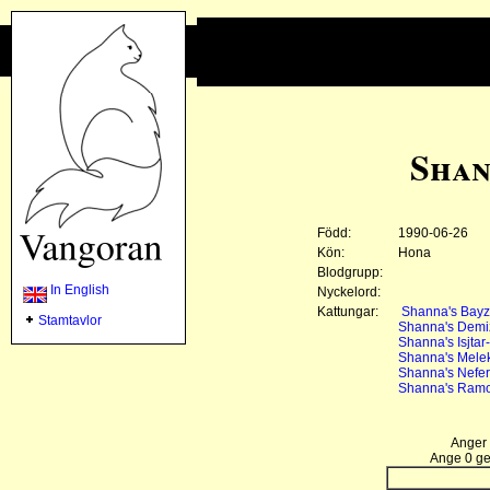
Shan
Född:
1990-06-26
Kön:
Hona
Blodgrupp:
In English
Nyckelord:
Kattungar:
Shanna's Bayz
Stamtavlor
Shanna's Demi
Shanna's Isjtar
Shanna's Mele
Shanna's Nefer
Shanna's Ramo
Anger 
Ange 0 gen