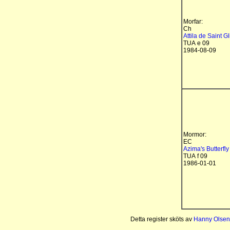
Morfar:
Ch
Attila de Saint Gl
TUA e 09
1984-08-09
Mormor:
EC
Azima's Butterfly
TUA f 09
1986-01-01
Detta register sköts av
Hanny Olsen