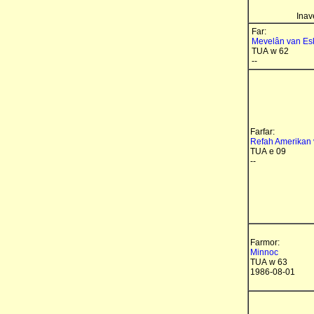
Inav
Far:
Mevelân van Esk
TUA w 62
--
Farfar:
Refah Amerikan 
TUA e 09
--
Farmor:
Minnoc
TUA w 63
1986-08-01