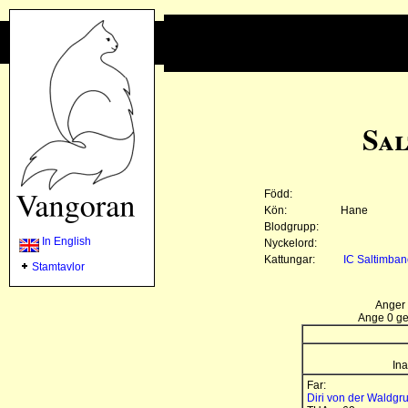
Sal
Född:
Kön:
Hane
Blodgrupp:
In English
Nyckelord:
Kattungar:
IC Saltimban
Stamtavlor
Anger 
Ange 0 gen
Ina
Far:
Diri von der Waldgr