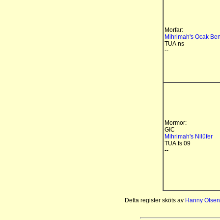
Morfar:
Mihrimah's Ocak Ben
TUA ns
--
Mormor:
GIC
Mihrimah's Nilüfer
TUA fs 09
--
Detta register sköts av
Hanny Olsen