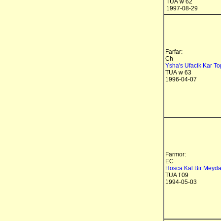
TUA w 62
1997-08-29
Farfar:
Ch
Ysha's Ufacik Kar T
TUA w 63
1996-04-07
Farmor:
EC
Hosca Kal Bir Meyd
TUA f 09
1994-05-03