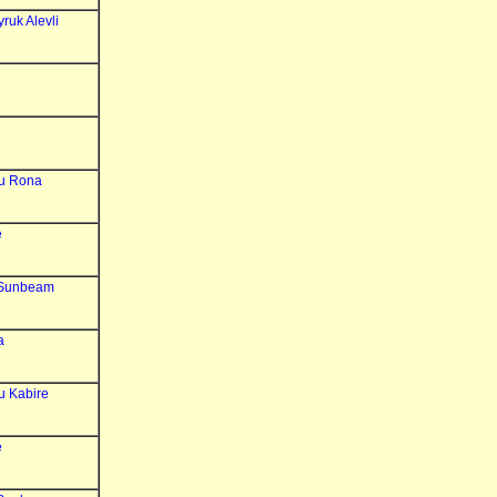
ruk Alevli
u Rona
e
 Sunbeam
a
 Kabire
e