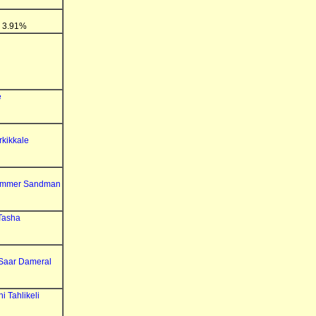
: 3.91%
e
rkikkale
ummer Sandman
Tasha
 Saar Dameral
i Tahlikeli