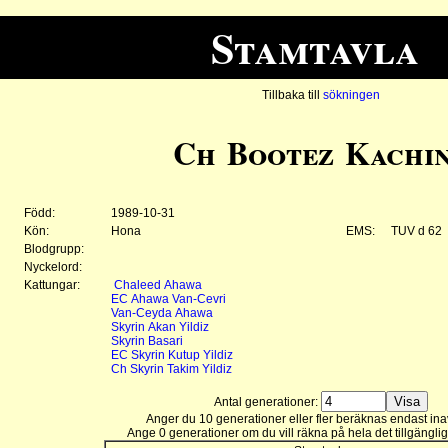
Stamtavla
Tillbaka till
sökningen
Ch Bootez Kachi
Född:
1989-10-31
Kön:
Hona
EMS:
TUV d 62
Blodgrupp:
Nyckelord:
Kattungar:
Chaleed Ahawa
EC Ahawa Van-Cevri
Van-Ceyda Ahawa
Skyrin Akan Yildiz
Skyrin Basari
EC Skyrin Kutup Yildiz
Ch Skyrin Takim Yildiz
Antal generationer:
Anger du 10 generationer eller fler beräknas endast ina
Ange 0 generationer om du vill räkna på hela det tillgänglig