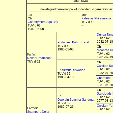
Stamtavla
Inavelsgrad beräknat på 24 individer i 4 generationer
Far:
Mor:
Ch
Kaleetay Philameena
Chantrymere Aga Bey
TUV d 62
TUV d 62
--
1987-06-08
Dunya Tan
TUV d 62
1982-07-18
Portacaeli Bahr Elzeraf
TUV d 62
Ch
1985-05-05
Moonrae Ki
TUV d 62
Farfar:
1981-07-19
Noker Dreamcoat
TUV d 62
Ch
--
Qwelain S
TUV d 62
Chalkatud Kiskadee
1982-07-26
TUV d 62
1985-04-13
Cheratons 
TUV d 62
1981-06-20
Ch
Starclouds
Ch
TUV d 62
Qwelain Summer Sandman
1977-08-13
TUV d 62
Qwelain Yen
1982-07-26
Farmor:
TUV d 62
Scampers Delta
--