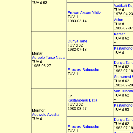
TUV d 62
Vadibati Kuy
--
TUV d
Erevan Aksam Yildiz
1976-04-23
TUV d
Aslan
1983-03-14
TUV d
1980-07-07
Karsan
TUV d 62
Dunya Tane
--
TUV d 62
Kastamono
1982-07-18
TUV d
Morfar:
--
Adreelo Turco Nadar
TUV d
Dunya Tan
1985-06-27
TUV d 62
Firecrest Babouche
1982-07-18
TUV d
Snowcrest
--
TUV d 62
1982-09-29
Van Tuncat
TUV d 62
Ch
--
Kastamonou Batia
TUV d 62
Kastamonou
1983-08-27
TUV d 63
Mormor:
--
Adqwelo Ayesha
TUV d
Dunya Tan
--
TUV d 62
Firecrest Babouche
1982-07-18
TUV d