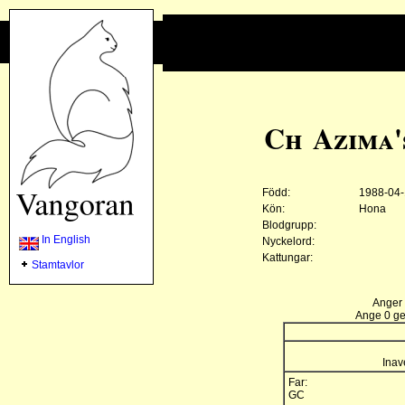
Ch Azima'
Född:
1988-04
Kön:
Hona
Blodgrupp:
In English
Nyckelord:
Kattungar:
Stamtavlor
Anger 
Ange 0 gen
Inav
Far:
GC