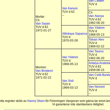
Van Cekten
TUV d
--
Van Kanuni
TUV d 62
Ch
--
Van Alanya
Morfar:
TUV d 62
Ch
1962-06-20
Van Sayan
TUV d 62
Van Yildirim
1972-01-27
TUV d
Altinkaya Sapanca
1968-05-13
TUV d
Tatvan Alev
1970-03-28
TUV d
1969-02-22
Van Taurus
TUV d
Van Yildirim
1962-06-20
TUV d
Antalya Anatoli
1968-05-13
TUV d 62
Mormor:
1959-06-15
Van Bostanci
TUV d 62
Van Celik Burdu
1971-02-22
TUV d
Van Sisli
--
TUV d
Van Nevizet
1969-03-13
TUV d
--
tta register sköts av
Hanny Olsen
för Föreningen Vangoran som gärna tar emot änd
Vi garanterar inte stamtavlans riktighet.