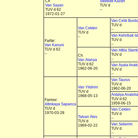
Ch
Vadibati Kazan
Van Sayan
TUV d
TUV d 62
--
1972-01-27
Van Celik Burdu
TUV d
Van Cekten
--
TUV d
Van Kehribak I
--
TUV d
Farfar:
--
Van Kanuni
TUV d 62
Van Attila Stam
--
TUV d
Ch
--
Van Alanya
TUV d 62
Van Ayala Anato
1962-06-20
TUV d
--
Van Taurus
TUV d
Van Yildirim
1962-06-20
TUV d
Antalya Anatoli
1968-05-13
TUV d 62
Farmor:
1959-06-15
Altinkaya Sapanca
TUV d
Van Cekten
1970-03-28
TUV d
Tatvan Alev
--
TUV d
Van Sekerim
1969-02-22
TUV d
--