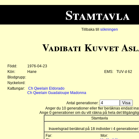
Stamtavla
Tillbaka till
sökningen
Vadibati Kuvvet Asl
Född:
1976-04-23
Kön:
Hane
EMS:
TUV d 62
Blodgrupp:
Nyckelord:
Kattungar:
Ch Qwelain Eldorado
Ch Qwelain Guadaloupe Madonna
Antal generationer:
Anger du 10 generationer eller fler beräknas endast ina
Ange 0 generationer om du vill räkna på hela det tillgänglig
Stamtavla
Inavelsgrad beräknat på 18 individer i 4 generationer
Far:
Mor: