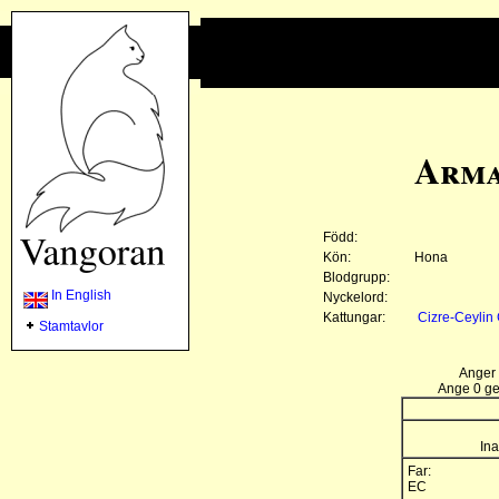
Arma
Född:
Kön:
Hona
Blodgrupp:
In English
Nyckelord:
Kattungar:
Cizre-Ceylin
Stamtavlor
Anger 
Ange 0 gen
Ina
Far:
EC